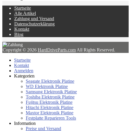
Startseite
Alle Artikel
Zahlung und Versand
Datenschutzerklärung
Kontakt
Blog
Copyright © 2026
HardDriveParts.com
All Rights Reserved.
Startseite
Kontakt
Anmelden
Kategorien
Seagate Elektronik Platine
WD Elektronik Platine
Samsung Elektronik Platine
Toshiba Elektronik Platine
Fujitsu Elektronik Platine
Hitachi Elektronik Platine
Maxtor Elektronik Platine
Festplatte Reparieren Tools
Information
Preise und Versand