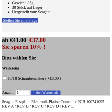
Gewicht: 85g
30 Stück auf Lager
Hergestellt von: Seagate
Stellen Sie eine Frage
ab
€41.00
€37.00
Sie sparen 10% !
Bitte wählen Sie:
Werkzeug
T6/T8 Schraubenzieher ( +€3.00 )
Anzahl:
Seagate Festplatte Elektronik Platine Controller PCB 100741095
REV A / REV B / REV C / REV D / REV E