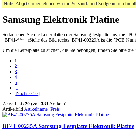
Note
: Ab jetzt übernehmen wir die Versand- und Zollgebühren für al
Samsung Elektronik Platine
So tauschen Sie die Leiterplatten der Samsung festplatte aus, di
"BF41-***" (Siehe das Bild rechts, BF41-00329A ist die "PCB Nu
Um die Leiterplatte zu suchen, die Sie benötigen, finden Sie bitte 
1
2
3
4
5
...
[Nächste >>]
Zeige
1
bis
20
(von
333
Artikeln)
Artikelbild
Artikelname-
Preis
BF41-00235A Samsung Festplatte Elektronik Platine