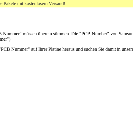
le Pakete mit kostenlosem Versand!
e "PCB Nummer" müssen überein stimmen. Die "PCB Number" von Samsu
mmer")
die "PCB Nummer" auf Ihrer Platine heraus und suchen Sie damit in uns