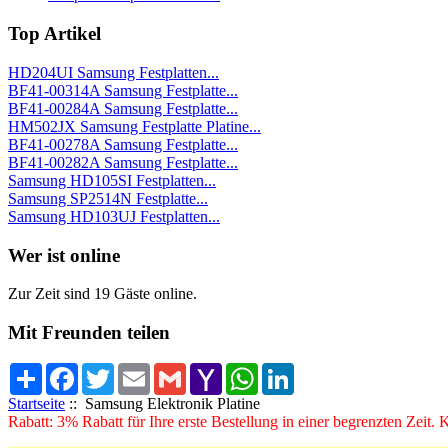
Top Artikel
HD204UI Samsung Festplatten...
BF41-00314A Samsung Festplatte...
BF41-00284A Samsung Festplatte...
HM502JX Samsung Festplatte Platine...
BF41-00278A Samsung Festplatte...
BF41-00282A Samsung Festplatte...
Samsung HD105SI Festplatten...
Samsung SP2514N Festplatte...
Samsung HD103UJ Festplatten...
Wer ist online
Zur Zeit sind 19 Gäste online.
Mit Freunden teilen
Share
Facebook
Twitter
Email
Gmail
Yahoo
WhatsApp
LinkedIn
Mail
Startseite
:: Samsung Elektronik Platine
Rabatt: 3% Rabatt für Ihre erste Bestellung in einer begrenzten Zeit.