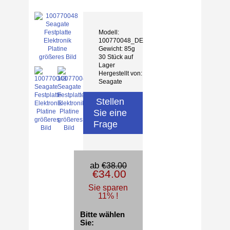
Modell:
100770048_DE
Gewicht: 85g
30 Stück auf
größeres Bild
Lager
Hergestellt von:
Seagate
Stellen
Sie eine
größeres
größeres
Frage
Bild
Bild
ab
€38.00
€34.00
Sie sparen
11% !
Bitte wählen
Sie: