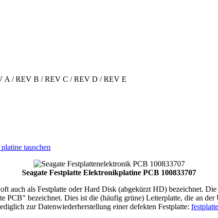
 REV A / REV B / REV C / REV D / REV E
e platine tauschen
Seagate Festplatte Elektronikplatine PCB 100833707
t auch als Festplatte oder Hard Disk (abgekürzt HD) bezeichnet. Die "Fe
atte PCB" bezeichnet. Dies ist die (häufig grüne) Leiterplatte, die an der
diglich zur Datenwiederherstellung einer defekten Festplatte:
festplatt