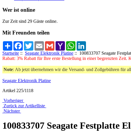
Wer ist online
Zur Zeit sind 29 Gäste online.
Mit Freunden teilen
Share
Facebook
Twitter
Email
Gmail
Yahoo
WhatsApp
LinkedIn
Mail
Startseite
::
Seagate Elektronik Platine
:: 100833707 Seagate Festplatt
Rabatt: 3% Rabatt für Ihre erste Bestellung in einer begrenzten Zeit.
Note
: Ab jetzt übernehmen wir die Versand- und Zollgebühren für al
Seagate Elektronik Platine
Artikel 225/1118
Vorheriger
Zurück zur Artikelliste
Nächster
100833707 Seagate Festplatte El