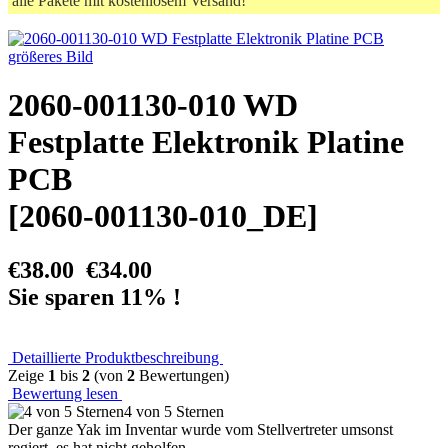
alle Pakete mit kostenlosem Versand!
größeres Bild
2060-001130-010 WD
Festplatte Elektronik Platine
PCB
[2060-001130-010_DE]
€38.00
€34.00
Sie sparen 11% !
Detaillierte Produktbeschreibung
Zeige
1
bis
2
(von
2
Bewertungen)
Bewertung lesen
4 von 5 Sternen
Der ganze Yak im Inventar wurde vom Stellvertreter umsonst
regiert, es hat nicht geholfen