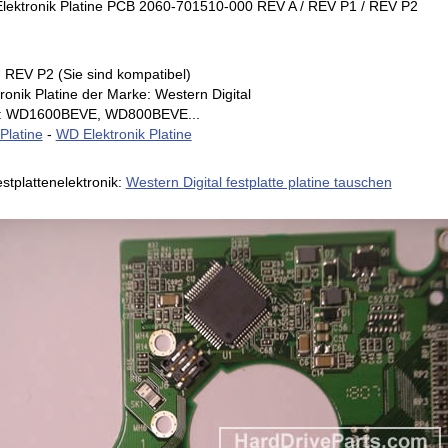
 Elektronik Platine PCB 2060-701510-000 REV A / REV P1 / REV P2
 REV P2 (Sie sind kompatibel)
ronik Platine der Marke: Western Digital
en: WD1600BEVE, WD800BEVE...
 Platine
-
WD Elektronik Platine
stplattenelektronik:
Western Digital festplatte platine tauschen