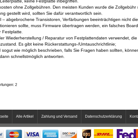
 Leiterplatte, keine Festplatte inbegriffen.
osten ohne Zollgebühren. Den meisten Kunden wurde die Zollgebühr n
 gestellt wird, sollten Sie dafür verantwortlich sein.
 – abgebrochene Transistoren, Verfärbungen beeinträchtigen nicht die 
nktionieren sollte, muss Firmware übertragen werden, ein falsches Boar
 Festplatte.
der Wiederherstellung / Reparatur von Festplattendaten verwendet, die
szustand. Es gibt keine Rückerstattungs-/Umtauschrichtlinie;
d sogut wie möglich beschrieben, falls Sie Fragen haben sollten, könne
dann schnellstmöglich antworten.
rtungen: 2
tseite
Alle Artikel
Zahlung und Versand
Datenschutzerklärung
Kont