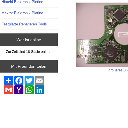
Hitachi Elektronik Platine
Maxtor Elektronik Platine
Festplatte Reparieren Tools
Wer ist online
Zur Zeit sind 18 Gäste online.
Mit Freunden teilen
größeres Bil
Share
Facebook
Twitter
Email
Gmail
Yahoo
WhatsApp
LinkedIn
Mail