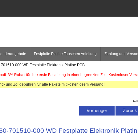
onderangebote
Festplatte Platine Tauschen Anleitung
Zahlung und Versa
-701510-000 WD Festplatte Elektronik Platine PCB
att: 3% Rabatt für Ihre erste Bestellung in einer begrenzten Zeit. Kostenloser Vers
and- und Zollgebühren für alle Pakete mit kostenlosem Versand!
Art
Vorheriger
Zurück z
60-701510-000 WD Festplatte Elektronik Plati