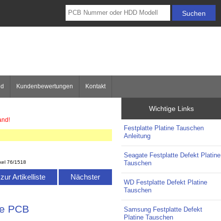
nd
Kundenbewertungen
Kontakt
Wichtige Links
and!
Festplatte Platine Tauschen
Anleitung
Seagate Festplatte Defekt Platine
Tauschen
ikel 76/1518
ur Artikelliste
Nächster
WD Festplatte Defekt Platine
Tauschen
ne PCB
Samsung Festplatte Defekt
Platine Tauschen