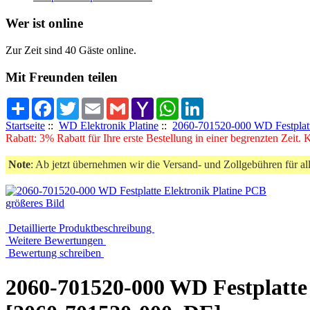
Wer ist online
Zur Zeit sind 40 Gäste online.
Mit Freunden teilen
Share
Facebook
Twitter
Email
Gmail
Yahoo
WhatsApp
LinkedIn
Mail
Startseite
::
WD Elektronik Platine
::
2060-701520-000 WD Festplatt
Rabatt: 3% Rabatt für Ihre erste Bestellung in einer begrenzten Zeit.
Note
: Ab jetzt übernehmen wir die Versand- und Zollgebühren für al
größeres Bild
Detaillierte Produktbeschreibung
Weitere Bewertungen
Bewertung schreiben
2060-701520-000 WD Festplatte