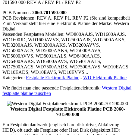
701590-000 REV A / REV P1 / REV P2
PCB Nummer:
2060-701590-000
PCB Revisionen: REV A, REV P1, REV P2 (Sie sind kompatibel)
Zum Verkauf steht hier eine Elektronik Platine der Marke: Western
Digital
Passenden Festplatten Modellen: WD800AAJS, WD1600AAJS,
WD1600JD, WD1600AVVS, WD2500AAJS, WD2500AAKS,
WD3200AAJS, WD3200AAKS, WD3200AVVS,
WD5000AACS, WD5000AAKS, WD5000AAVS,
WD5000AVVS, WD5001AALS, WD6400AACS,
WD6400AAKS, WD6400AAVS, WD6401AALS,
WD7500AACS, WD7500AADS, WD7500AAVS, WD10EACS,
WD10EADS, WD10EAVS, WD10EVVS...
Kategorien:
Festplatte Elektronik Platine
-
WD Elektronik Platine
Wie findet man eine passende Festplattenelektronik:
Western Digital
festplatte platine tauschen
Western Digital Festplatte Elektronik Platine PCB 2060-
701590-000
Ein Festplattenlaufwerk (englisch hard disk drive, Abkürzung
HDD), oft auch als Festplatte oder Hard Disk (abgekürzt HD)