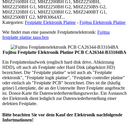
MHZ2160BH G2, MHZ2200BH G1, MHZ2250BH,
MHZ2250BH G1, MHZ2250BH G2, MHZ2250BS G2,
MHZ2320BH G1, MHZ2320BH G2, MHZ2400BT G1,
MHZ2500BT G2, MPB3064AT...
Kategorien:
Festplatte Elektronik Platine
-
Fujitsu Elektronik Platine
Wie findet man eine passende Festplattenelektronik:
Fujitsu
festplatte platine tauschen
Fujitsu Festplatte Elektronik Platine PCB CA26344-B33104BA
Ein Festplattenlaufwerk (englisch hard disk drive, Abkürzung
HDD), oft auch als Festplatte oder Hard Disk (abgekürzt HD)
bezeichnet. Die "Festplatte platine" wird auch als "Festplatte
elektronik", "Festplatte logik platine", "Festplatte controller platine"
oder einfach als "Festplatte PCB" bezeichnet. Dies ist die (häufig
grüne) Leiterplatte, die an der Unterseite Ihrer Festplatte angebracht
ist. Donor-Karte für Datenwiederherstellungszwecke. Ein Austausch
der Elektronik dient lediglich zur Datenwiederherstellung einer
defekten Festplatte.
Bitte beachten Sie vor dem Kauf der Elektronik nachfolgende
Infortmationen!