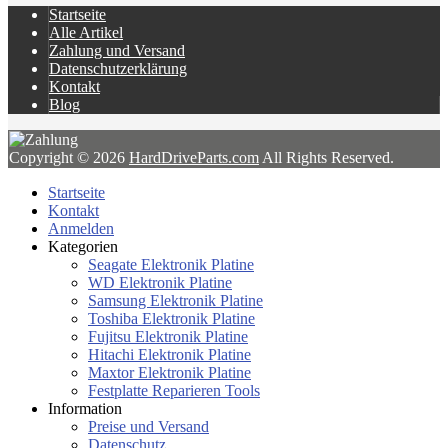
Startseite
Alle Artikel
Zahlung und Versand
Datenschutzerklärung
Kontakt
Blog
Copyright © 2026
HardDriveParts.com
All Rights Reserved.
Startseite
Kontakt
Anmelden
Kategorien
Seagate Elektronik Platine
WD Elektronik Platine
Samsung Elektronik Platine
Toshiba Elektronik Platine
Fujitsu Elektronik Platine
Hitachi Elektronik Platine
Maxtor Elektronik Platine
Festplatte Reparieren Tools
Information
Preise und Versand
Datenschutz