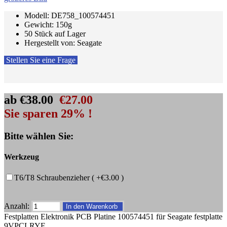
Modell: DE758_100574451
Gewicht: 150g
50 Stück auf Lager
Hergestellt von: Seagate
Stellen Sie eine Frage
ab
€38.00
€27.00
Sie sparen 29% !
Bitte wählen Sie:
Werkzeug
T6/T8 Schraubenzieher ( +€3.00 )
Anzahl:
Festplatten Elektronik PCB Platine 100574451 für Seagate festplatte
9VPCLRYF.