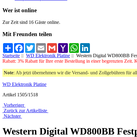
Wer ist online
Zur Zeit sind 16 Gäste online.
Mit Freunden teilen
Share
Facebook
Twitter
Email
Gmail
Yahoo
WhatsApp
LinkedIn
Mail
Startseite
::
WD Elektronik Platine
:: Western Digital WD800BB Fest
Rabatt: 3% Rabatt für Ihre erste Bestellung in einer begrenzten Zeit.
Note
: Ab jetzt übernehmen wir die Versand- und Zollgebühren für al
WD Elektronik Platine
Artikel 1505/1518
Vorheriger
Zurück zur Artikelliste
Nächster
Western Digital WD800BB Festp