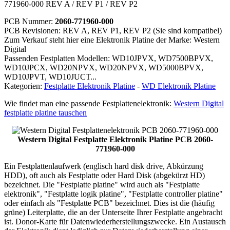
771960-000 REV A / REV P1 / REV P2
PCB Nummer:
2060-771960-000
PCB Revisionen: REV A, REV P1, REV P2 (Sie sind kompatibel)
Zum Verkauf steht hier eine Elektronik Platine der Marke: Western
Digital
Passenden Festplatten Modellen: WD10JPVX, WD7500BPVX,
WD10JPCX, WD20NPVX, WD20NPVX, WD5000BPVX,
WD10JPVT, WD10JUCT...
Kategorien:
Festplatte Elektronik Platine
-
WD Elektronik Platine
Wie findet man eine passende Festplattenelektronik:
Western Digital
festplatte platine tauschen
Western Digital Festplatte Elektronik Platine PCB 2060-
771960-000
Ein Festplattenlaufwerk (englisch hard disk drive, Abkürzung
HDD), oft auch als Festplatte oder Hard Disk (abgekürzt HD)
bezeichnet. Die "Festplatte platine" wird auch als "Festplatte
elektronik", "Festplatte logik platine", "Festplatte controller platine"
oder einfach als "Festplatte PCB" bezeichnet. Dies ist die (häufig
grüne) Leiterplatte, die an der Unterseite Ihrer Festplatte angebracht
ist. Donor-Karte für Datenwiederherstellungszwecke. Ein Austausch