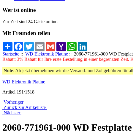
Wer ist online
Zur Zeit sind 24 Gäste online.
Mit Freunden teilen
Share
Facebook
Twitter
Email
Gmail
Yahoo
WhatsApp
LinkedIn
Mail
Startseite
::
WD Elektronik Platine
:: 2060-771961-000 WD Festplatt
Rabatt: 3% Rabatt für Ihre erste Bestellung in einer begrenzten Zeit.
Note
: Ab jetzt übernehmen wir die Versand- und Zollgebühren für al
WD Elektronik Platine
Artikel 191/1518
Vorheriger
Zurück zur Artikelliste
Nächster
2060-771961-000 WD Festplatte