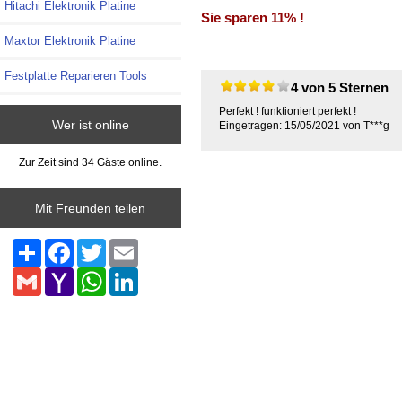
Hitachi Elektronik Platine
Sie sparen 11% !
Maxtor Elektronik Platine
Festplatte Reparieren Tools
4 von 5 Sternen
Perfekt ! funktioniert perfekt !
Wer ist online
Eingetragen: 15/05/2021 von T***g
Zur Zeit sind 34 Gäste online.
Mit Freunden teilen
Share
Facebook
Twitter
Email
Gmail
Yahoo
WhatsApp
LinkedIn
Mail