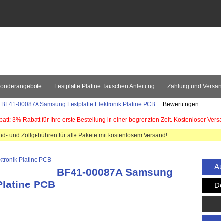
onderangebote
Festplatte Platine Tauschen Anleitung
Zahlung und Versa
:
BF41-00087A Samsung Festplatte Elektronik Platine PCB
:: Bewertungen
att: 3% Rabatt für Ihre erste Bestellung in einer begrenzten Zeit. Kostenloser Vers
and- und Zollgebühren für alle Pakete mit kostenlosem Versand!
Au
BF41-00087A Samsung
Platine PCB
De