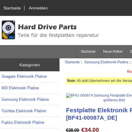
Startseite
Anmelden
Startseite
Neue Artikel
S
Startseite
::
Samsung Elektronik Platine
:
Kategorien
Rab
Seagate Elektronik Platine
Note
: Ab jetzt übernehmen wir die Vers
WD Elektronik Platine
Samsung Elektronik Platine
größeres Bild
Festplatte Elektronik 
Toshiba Elektronik Platine
[BF41-00087A_DE]
Fujitsu Elektronik Platine
€34.00
€38.00