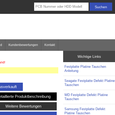
nd
Kundenbewertungen
Kontakt
Wichtige Links
and!
Festplatte Platine Tauschen
Anleitung
Seagate Festplatte Defekt Platine
Tauschen
sverkauft
WD Festplatte Defekt Platine
taillierte Produktbeschreibung
Tauschen
Weitere Bewertungen
Samsung Festplatte Defekt
Platine Tauschen