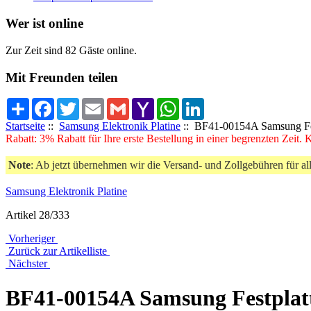
Wer ist online
Zur Zeit sind 82 Gäste online.
Mit Freunden teilen
Share
Facebook
Twitter
Email
Gmail
Yahoo
WhatsApp
LinkedIn
Mail
Startseite
::
Samsung Elektronik Platine
:: BF41-00154A Samsung Fes
Rabatt: 3% Rabatt für Ihre erste Bestellung in einer begrenzten Zeit.
Note
: Ab jetzt übernehmen wir die Versand- und Zollgebühren für al
Samsung Elektronik Platine
Artikel 28/333
Vorheriger
Zurück zur Artikelliste
Nächster
BF41-00154A Samsung Festplatt