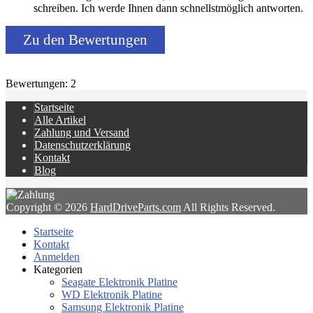
schreiben. Ich werde Ihnen dann schnellstmöglich antworten.
Zu den Bewertungen
Bewertungen: 2
Startseite
Alle Artikel
Zahlung und Versand
Datenschutzerklärung
Kontakt
Blog
Copyright © 2026
HardDriveParts.com
All Rights Reserved.
Startseite
Kontakt
Anmelden
Kategorien
Seagate Elektronik Platine
WD Elektronik Platine
Samsung Elektronik Platine