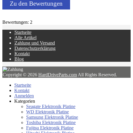
Zu den Bewertungen
Bewertungen: 2
Startseite
Alle Artikel
Zahlung und Versand
Datenschutzerklärung
Kontakt
Blog
Copyright © 2026
HardDriveParts.com
All Rights Reserved.
Startseite
Kontakt
Anmelden
Kategorien
Seagate Elektronik Platine
WD Elektronik Platine
Samsung Elektronik Platine
Toshiba Elektronik Platine
Fujitsu Elektronik Platine