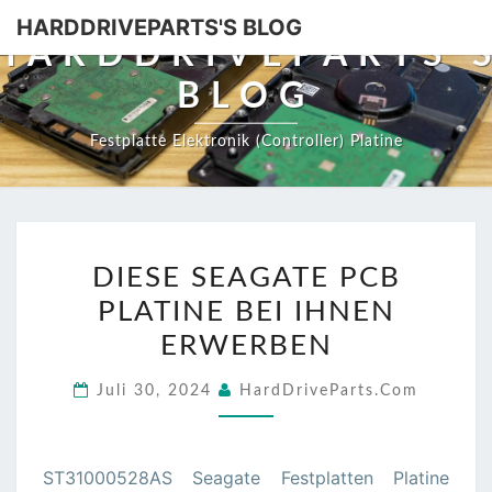
HARDDRIVEPARTS'S BLOG
HARDDRIVEPARTS'
BLOG
Festplatte Elektronik (Controller) Platine
DIESE
DIESE SEAGATE PCB
SEAGATE
PLATINE BEI IHNEN
PCB
PLATINE
ERWERBEN
BEI
Juli 30, 2024
HardDriveParts.com
IHNEN
ERWERBEN
ST31000528AS Seagate Festplatten Platine