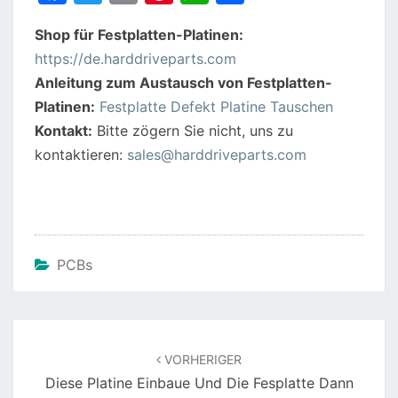
a
w
m
nt
h
h
Shop für Festplatten-Platinen:
c
itt
ai
er
at
ar
https://de.harddriveparts.com
e
er
l
e
s
e
Anleitung zum Austausch von Festplatten-
b
st
A
Platinen:
Festplatte Defekt Platine Tauschen
o
p
Kontakt:
Bitte zögern Sie nicht, uns zu
o
p
kontaktieren:
sales@harddriveparts.com
k
PCBs
Beitragsnavigation
VORHERIGER
Diese Platine Einbaue Und Die Fesplatte Dann