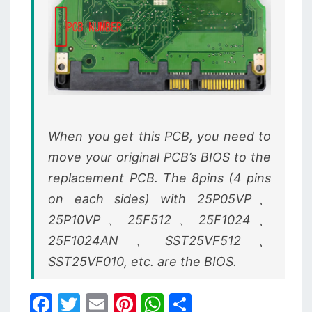
When you get this PCB, you need to
move your original PCB’s BIOS to the
replacement PCB. The 8pins (4 pins
on each sides) with 25P05VP、
25P10VP、25F512、25F1024、
25F1024AN、SST25VF512、
SST25VF010, etc. are the BIOS.
F
T
E
Pi
W
S