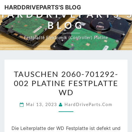
HARDDRIVEPARTS'S BLOG
HARDDRIVEPARTS'
BLOG
Festplatte Elektronik (Controller) Platine
TAUSCHEN
TAUSCHEN 2060-701292-
2060-
002 PLATINE FESTPLATTE
701292-
002
WD
PLATINE
Mai 13, 2023
HardDriveParts.com
FESTPLATTE
WD
Die Leiterplatte der WD Festplatte ist defekt und