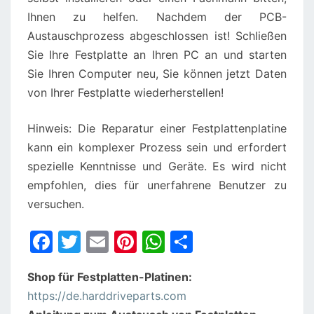
Ihnen zu helfen. Nachdem der PCB-
Austauschprozess abgeschlossen ist! Schließen
Sie Ihre Festplatte an Ihren PC an und starten
Sie Ihren Computer neu, Sie können jetzt Daten
von Ihrer Festplatte wiederherstellen!
Hinweis: Die Reparatur einer Festplattenplatine
kann ein komplexer Prozess sein und erfordert
spezielle Kenntnisse und Geräte. Es wird nicht
empfohlen, dies für unerfahrene Benutzer zu
versuchen.
F
T
E
Pi
W
S
a
w
m
nt
h
h
Shop für Festplatten-Platinen:
c
itt
ai
er
at
ar
https://de.harddriveparts.com
e
er
l
e
s
e