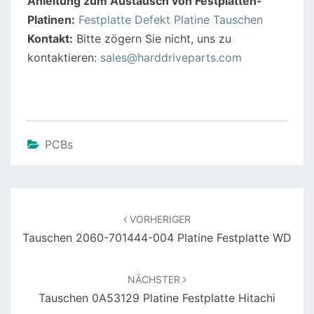
Anleitung zum Austausch von Festplatten-
b
st
A
Platinen:
Festplatte Defekt Platine Tauschen
o
p
Kontakt:
Bitte zögern Sie nicht, uns zu
o
p
kontaktieren:
sales@harddriveparts.com
k
PCBs
Beitragsnavigation
VORHERIGER
Tauschen 2060-701444-004 Platine Festplatte WD
NÄCHSTER
Tauschen 0A53129 Platine Festplatte Hitachi