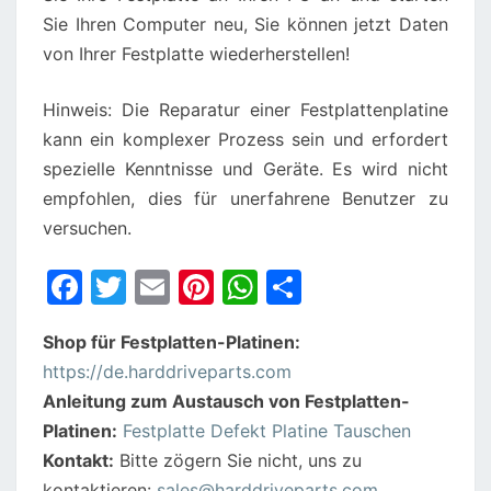
Sie Ihren Computer neu, Sie können jetzt Daten
von Ihrer Festplatte wiederherstellen!
Hinweis: Die Reparatur einer Festplattenplatine
kann ein komplexer Prozess sein und erfordert
spezielle Kenntnisse und Geräte. Es wird nicht
empfohlen, dies für unerfahrene Benutzer zu
versuchen.
F
T
E
Pi
W
S
a
w
m
nt
h
h
Shop für Festplatten-Platinen:
c
itt
ai
er
at
ar
https://de.harddriveparts.com
e
er
l
e
s
e
Anleitung zum Austausch von Festplatten-
b
st
A
Platinen:
Festplatte Defekt Platine Tauschen
o
p
Kontakt:
Bitte zögern Sie nicht, uns zu
kontaktieren:
sales@harddriveparts.com