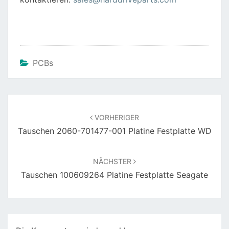
o
p
k
PCBs
Beitragsnavigation
VORHERIGER
Tauschen 2060-701477-001 Platine Festplatte WD
NÄCHSTER
Tauschen 100609264 Platine Festplatte Seagate