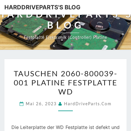
HARDDRIVEPARTS'S BLOG
HARDDRIVEPARTS'
BLOG
Festplatte Elektronik (Controller) Platine
TAUSCHEN
TAUSCHEN 2060-800039-
2060-
001 PLATINE FESTPLATTE
800039-
001
WD
PLATINE
Mai 26, 2023
HardDriveParts.com
FESTPLATTE
WD
Die Leiterplatte der WD Festplatte ist defekt und