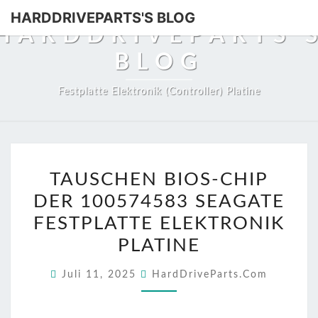
HARDDRIVEPARTS'S BLOG
HARDDRIVEPARTS'
BLOG
Festplatte Elektronik (Controller) Platine
TAUSCHEN
TAUSCHEN BIOS-CHIP
BIOS-
DER 100574583 SEAGATE
CHIP
DER
FESTPLATTE ELEKTRONIK
100574583
PLATINE
SEAGATE
Juli 11, 2025
HardDriveParts.com
FESTPLATTE
ELEKTRONIK
PLATINE