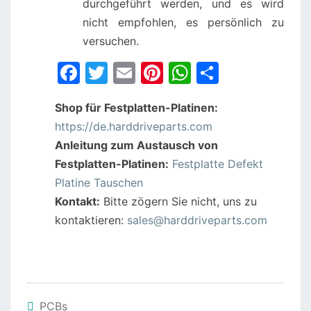
durchgeführt werden, und es wird
nicht empfohlen, es persönlich zu
versuchen.
F
T
E
Pi
W
S
a
w
m
nt
h
h
Shop für Festplatten-Platinen:
c
itt
ai
er
at
ar
https://de.harddriveparts.com
e
er
l
e
s
e
Anleitung zum Austausch von
b
st
A
Festplatten-Platinen:
Festplatte Defekt
o
p
Platine Tauschen
o
p
Kontakt:
Bitte zögern Sie nicht, uns zu
kontaktieren:
sales@harddriveparts.com
k
PCBs