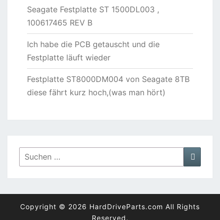
Seagate Festplatte ST 1500DL003 ,
100617465 REV B
Ich habe die PCB getauscht und die
Festplatte läuft wieder
Festplatte ST8000DM004 von Seagate 8TB
diese fährt kurz hoch,(was man hört)
Suchen
Suche
nach:
Copyright © 2026 HardDriveParts.com All Rights
Reserved.