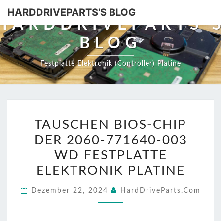
HARDDRIVEPARTS'S BLOG
HARDDRIVEPARTS'
BLOG
Festplatte Elektronik (Controller) Platine
TAUSCHEN
TAUSCHEN BIOS-CHIP
BIOS-
DER 2060-771640-003
CHIP
DER
WD FESTPLATTE
2060-
ELEKTRONIK PLATINE
771640-
Dezember 22, 2024
HardDriveParts.com
003
WD
FESTPLATTE