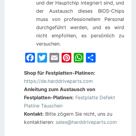
und der Hauptchip integriert sind, und
der Austausch dieses BIOS-Chips
muss von professionellem Personal
durchgeführt werden, und es wird
nicht empfohlen, es persönlich zu
versuchen.
F
T
E
Pi
W
S
a
w
m
nt
h
h
Shop für Festplatten-Platinen:
c
itt
ai
er
at
ar
https://de.harddriveparts.com
e
er
l
e
s
e
Anleitung zum Austausch von
b
st
A
Festplatten-Platinen:
Festplatte Defekt
o
p
Platine Tauschen
o
p
Kontakt:
Bitte zögern Sie nicht, uns zu
kontaktieren:
sales@harddriveparts.com
k