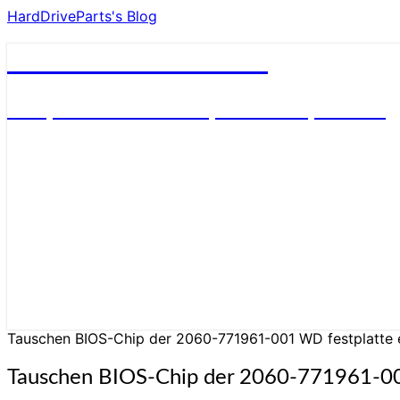
HardDriveParts's Blog
HardDriveParts's Blog
Festplatte Elektronik (Controller) Platine
Tauschen BIOS-Chip der 2060-771961-001 WD festplatte el
Tauschen BIOS-Chip der 2060-771961-001