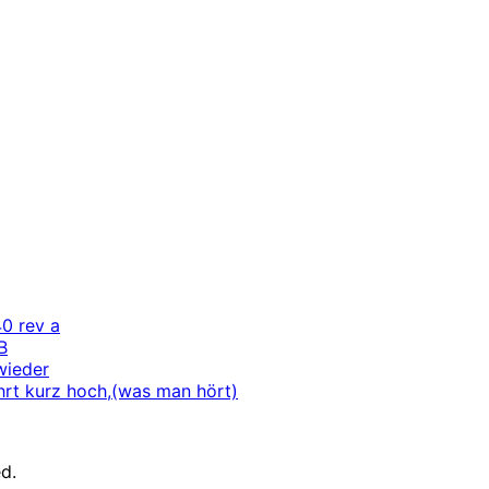
40 rev a
B
wieder
rt kurz hoch,(was man hört)
d.