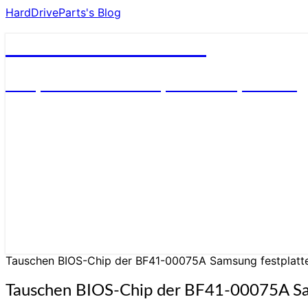
HardDriveParts's Blog
HardDriveParts's Blog
Festplatte Elektronik (Controller) Platine
Tauschen BIOS-Chip der BF41-00075A Samsung festplatte 
Tauschen BIOS-Chip der BF41-00075A Sams