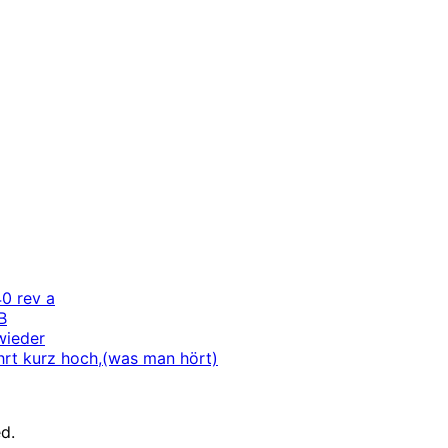
40 rev a
B
wieder
rt kurz hoch,(was man hört)
d.