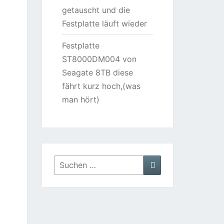
getauscht und die
Festplatte läuft wieder
Festplatte
ST8000DM004 von
Seagate 8TB diese
fährt kurz hoch,(was
man hört)
Suchen
Suchen
nach: