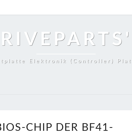
RIVEPARTS'
tplatte Elektronik (Controller) Pla
TAUSCHEN
IOS-CHIP DER BF41-
BIOS-