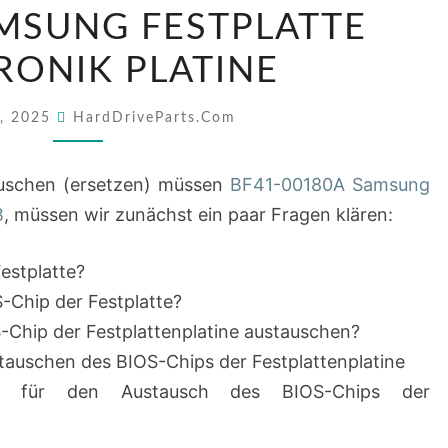
CHIP
MSUNG FESTPLATTE
DER
RONIK PLATINE
BF41-
00180A
9, 2025
HardDriveParts.com
SAMSUNG
FESTPLATTE
uschen (ersetzen) müssen
BF41-00180A Samsung
ELEKTRONIK
B
, müssen wir zunächst ein paar Fragen klären:
PLATINE
estplatte?
S-Chip der Festplatte?
-Chip der Festplattenplatine austauschen?
tauschen des BIOS-Chips der Festplattenplatine
en für den Austausch des BIOS-Chips der