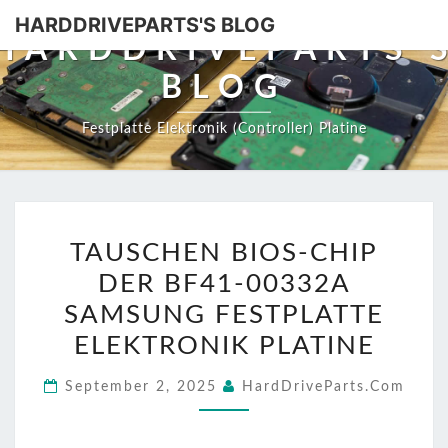
HARDDRIVEPARTS'S BLOG
HARDDRIVEPARTS'
BLOG
Festplatte Elektronik (Controller) Platine
TAUSCHEN
TAUSCHEN BIOS-CHIP
BIOS-
DER BF41-00332A
CHIP
DER
SAMSUNG FESTPLATTE
BF41-
ELEKTRONIK PLATINE
00332A
September 2, 2025
HardDriveParts.com
SAMSUNG
FESTPLATTE
ELEKTRONIK