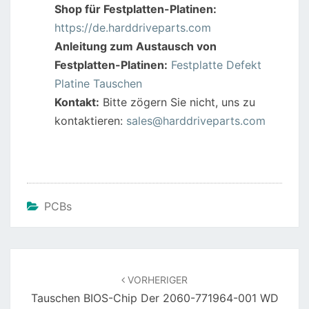
Shop für Festplatten-Platinen:
c
itt
ai
er
at
ar
https://de.harddriveparts.com
e
er
l
e
s
e
Anleitung zum Austausch von
b
st
A
Festplatten-Platinen:
Festplatte Defekt
o
p
Platine Tauschen
o
p
Kontakt:
Bitte zögern Sie nicht, uns zu
kontaktieren:
sales@harddriveparts.com
k
PCBs
Beitragsnavigation
VORHERIGER
Tauschen BIOS-Chip Der 2060-771964-001 WD