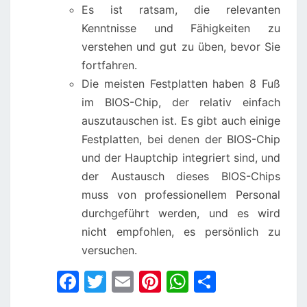
Es ist ratsam, die relevanten
Kenntnisse und Fähigkeiten zu
verstehen und gut zu üben, bevor Sie
fortfahren.
Die meisten Festplatten haben 8 Fuß
im BIOS-Chip, der relativ einfach
auszutauschen ist. Es gibt auch einige
Festplatten, bei denen der BIOS-Chip
und der Hauptchip integriert sind, und
der Austausch dieses BIOS-Chips
muss von professionellem Personal
durchgeführt werden, und es wird
nicht empfohlen, es persönlich zu
versuchen.
F
T
E
Pi
W
S
a
w
m
nt
h
h