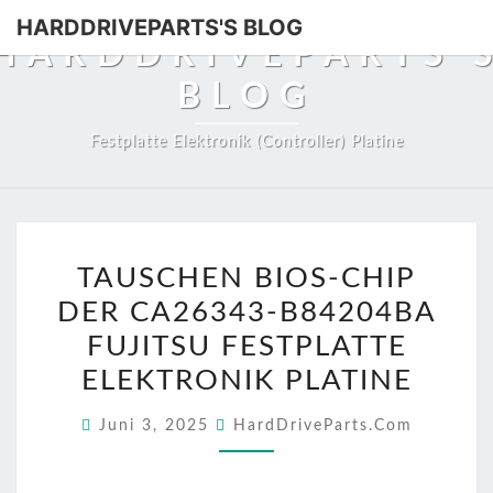
HARDDRIVEPARTS'S BLOG
HARDDRIVEPARTS'
BLOG
Festplatte Elektronik (Controller) Platine
TAUSCHEN
TAUSCHEN BIOS-CHIP
BIOS-
DER CA26343-B84204BA
CHIP
DER
FUJITSU FESTPLATTE
CA26343-
ELEKTRONIK PLATINE
B84204BA
Juni 3, 2025
HardDriveParts.com
FUJITSU
FESTPLATTE
ELEKTRONIK