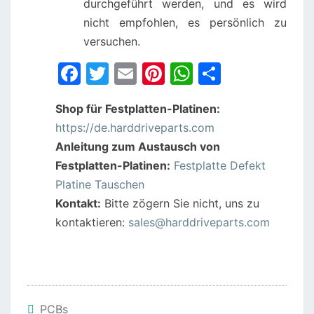
durchgeführt werden, und es wird
nicht empfohlen, es persönlich zu
versuchen.
F
T
E
Pi
W
S
a
w
m
nt
h
h
Shop für Festplatten-Platinen:
c
itt
ai
er
at
ar
https://de.harddriveparts.com
e
er
l
e
s
e
Anleitung zum Austausch von
b
st
A
Festplatten-Platinen:
Festplatte Defekt
o
p
Platine Tauschen
o
p
Kontakt:
Bitte zögern Sie nicht, uns zu
kontaktieren:
sales@harddriveparts.com
k
PCBs