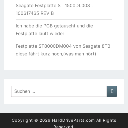
Seagate Festplatte ST 1500DL003 ,
100617465 REV B
Ich habe die PCB getauscht und die
Festplatte läuft wieder
Festplatte ST8000DM004 von Seagate 8TB
diese fährt kurz hoch,(was man hört)
Suchen
Suche
nach:
Copyright © 2026 HardDriveParts.com All Rights
Reserved.