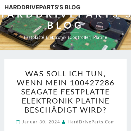
HARDDRIVEPARTS'S BLOG
HARDDRIVEPARTS'
BLOG
Festplatte Elektronik (Controller) Platine
WAS
WAS SOLL ICH TUN,
SOLL
WENN MEIN 100427286
ICH
TUN,
SEAGATE FESTPLATTE
WENN
ELEKTRONIK PLATINE
MEIN
BESCHÄDIGT WIRD?
100427286
SEAGATE
Januar 30, 2024
HardDriveParts.com
FESTPLATTE