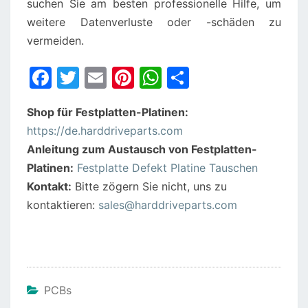
suchen Sie am besten professionelle Hilfe, um
weitere Datenverluste oder -schäden zu
vermeiden.
F
T
E
Pi
W
S
a
w
m
nt
h
h
Shop für Festplatten-Platinen:
c
itt
ai
er
at
ar
https://de.harddriveparts.com
e
er
l
e
s
e
Anleitung zum Austausch von Festplatten-
b
st
A
Platinen:
Festplatte Defekt Platine Tauschen
o
p
Kontakt:
Bitte zögern Sie nicht, uns zu
o
p
kontaktieren:
sales@harddriveparts.com
k
PCBs