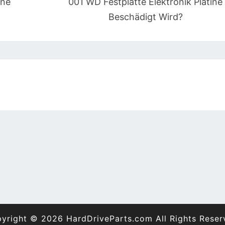
ine
001 WD Festplatte Elektronik Platine
Beschädigt Wird?
yright © 2026 HardDriveParts.com All Rights Reser