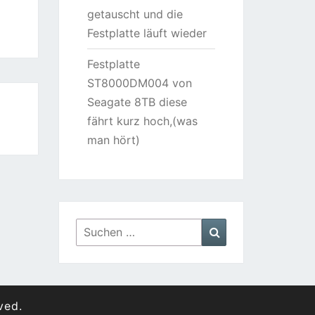
getauscht und die
Festplatte läuft wieder
Festplatte
ST8000DM004 von
Seagate 8TB diese
fährt kurz hoch,(was
man hört)
Suchen
Suchen
nach:
ved.