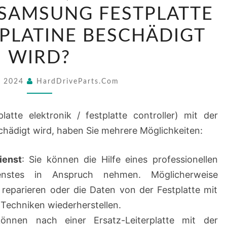
ICH
 SAMSUNG FESTPLATTE
TUN,
PLATINE BESCHÄDIGT
WENN
WIRD?
MEIN
BF41-
, 2024
HardDriveParts.com
00170A
SAMSUNG
tte elektronik / festplatte controller) mit der
FESTPLATTE
hädigt wird, haben Sie mehrere Möglichkeiten:
ELEKTRONIK
PLATINE
ienst
: Sie können die Hilfe eines professionellen
BESCHÄDIGT
dienstes in Anspruch nehmen. Möglicherweise
WIRD?
e reparieren oder die Daten von der Festplatte mit
Techniken wiederherstellen.
önnen nach einer Ersatz-Leiterplatte mit der