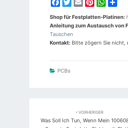
F
T
E
Pi
W
S
a
w
m
nt
h
h
Shop für Festplatten-Platinen:
c
itt
ai
er
at
ar
Anleitung zum Austausch von F
e
er
l
e
s
e
Tauschen
b
st
A
Kontakt:
Bitte zögern Sie nicht,
o
p
o
p
k
PCBs
Beitragsnavigation
VORHERIGER
Was Soll Ich Tun, Wenn Mein 1006