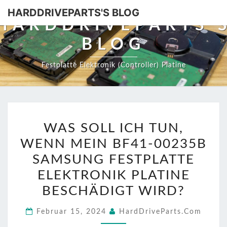
HARDDRIVEPARTS'S BLOG
HARDDRIVEPARTS'
BLOG
Festplatte Elektronik (Controller) Platine
WAS
WAS SOLL ICH TUN,
SOLL
WENN MEIN BF41-00235B
ICH
TUN,
SAMSUNG FESTPLATTE
WENN
ELEKTRONIK PLATINE
MEIN
BESCHÄDIGT WIRD?
BF41-
00235B
Februar 15, 2024
HardDriveParts.com
SAMSUNG