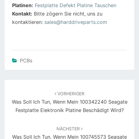
b
st
A
Platinen:
Festplatte Defekt Platine Tauschen
o
p
Kontakt:
Bitte zögern Sie nicht, uns zu
o
p
kontaktieren:
sales@harddriveparts.com
k
PCBs
Beitragsnavigation
VORHERIGER
Was Soll Ich Tun, Wenn Mein 100342240 Seagate
Festplatte Elektronik Platine Beschädigt Wird?
NÄCHSTER
Was Soll Ich Tun, Wenn Mein 100745573 Seagate