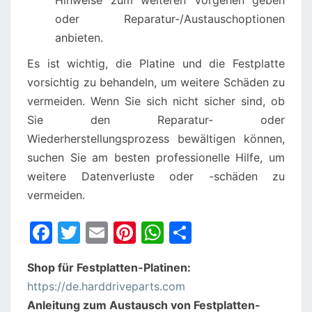
Hinweise zum weiteren Vorgehen geben
oder Reparatur-/Austauschoptionen
anbieten.
Es ist wichtig, die Platine und die Festplatte
vorsichtig zu behandeln, um weitere Schäden zu
vermeiden. Wenn Sie sich nicht sicher sind, ob
Sie den Reparatur- oder
Wiederherstellungsprozess bewältigen können,
suchen Sie am besten professionelle Hilfe, um
weitere Datenverluste oder -schäden zu
vermeiden.
F
T
E
Pi
W
S
a
w
m
nt
h
h
Shop für Festplatten-Platinen:
c
itt
ai
er
at
ar
https://de.harddriveparts.com
e
er
l
e
s
e
Anleitung zum Austausch von Festplatten-