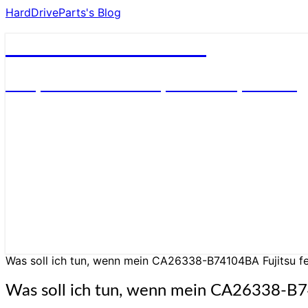
HardDriveParts's Blog
HardDriveParts's Blog
Festplatte Elektronik (Controller) Platine
Was soll ich tun, wenn mein CA26338-B74104BA Fujitsu fes
Was soll ich tun, wenn mein CA26338-B741