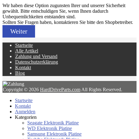
Wir haben diese Option zugunsten Ihrer und unserer Sicherheit
gewählt. Bitte entschuldigen Sie, wenn Ihnen dadurch
Unbequemlichkeiten entstanden sind.
Sollten Sie Fragen haben, kontaktieren Sie bitte den Shopbetreiber.
Weiter
Startseite
Alle Artikel
Zahlung und Versand
Datenschutzerklärung
Kontakt
Blog
Copyright © 2026
HardDriveParts.com
All Rights Reserved.
Startseite
Kontakt
Anmelden
Kategorien
Seagate Elektronik Platine
WD Elektronik Platine
Samsung Elektronik Platine