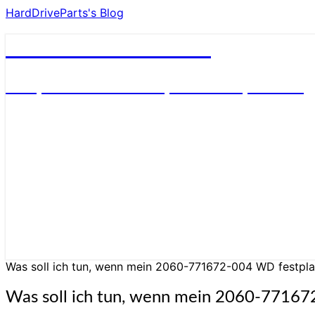
HardDriveParts's Blog
HardDriveParts's Blog
Festplatte Elektronik (Controller) Platine
Was soll ich tun, wenn mein 2060-771672-004 WD festplat
Was soll ich tun, wenn mein 2060-771672